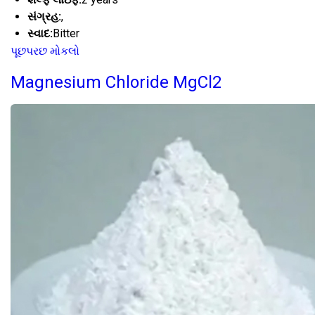
સંગ્રહ:
,
સ્વાદ:
Bitter
પૂછપરછ મોકલો
Magnesium Chloride MgCl2