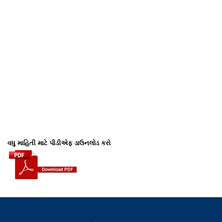
વધુ માહિતી માટે પીડીએફ ડાઉનલોડ કરો