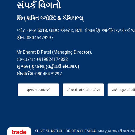
સંપર્ક વિગતો
શિવ્ શક્તિ ચ્લોરિદે & ચેમિચલ્સ્
પ્લોટ નંબર 5018, GIDC એસ્ટેટ, B/h. મેગામણિ ઓર્ગેનિક,અંકલેશ્
ફોન :
08045479297
Mr Bharat D Patel (Managing Director),
મોબાઈલ : +919824174822
મ્ર્ ભરત્ દ્ પતેલ્
(
વહીવટી સંચાલક
)
મોબાઈલ :
08045479297
પૂછપરછ મોકલો
મોકલો એસએમએસ
મને મફતમાં ક
SHIVE SHAKTI CHLORIDE & CHEMICAL બધા હકો અમારી પાસે રાખે