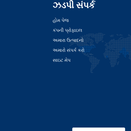
ઝડપી સંપર્ક
હોમ પેજ
કંપની પ્રોફાઇલ
અમારા ઉત્પાદનો
અમારો સંપર્ક કરો
સાઇટ મેપ