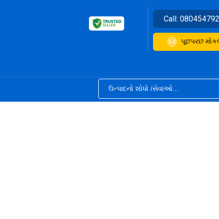
Call:
08045479
પૂછપરછ મોક