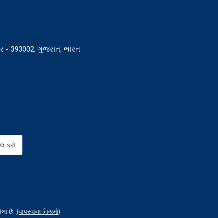
વર - 393002, ગુજરાત, ભારત
ૉલ કરો
લા છે.
(વાપરવાના નિયમો)