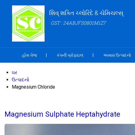
શિવ્ શક્તિ ચ્લોરિદે & ચેમિચલ્સ્
GST : 24ABJFS0801M1Z7
હોમ પેજ
કંપની પ્રોફાઇલ
અમારા ઉત્પાદનો
ઘર
ઉત્પાદનો
Magnesium Chloride
Magnesium Sulphate Heptahydrate