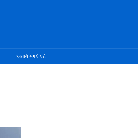
અમારો સંપર્ક કરો