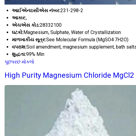
આઈએનઇસીએસ નંબર:
231-298-2
આકાર:
,
એચએસ કોડ:
28332100
ઘટકો:
Magnesium, Sulphate, Water of Crystallization
માળખાકીય સૂત્ર:
See Molecular Formula (MgSO4·7H2O)
વપરાશ:
Soil amendment, magnesium supplement, bath salts,
શુદ્ધતા:
99% Min
પૂછપરછ મોકલો
High Purity Magnesium Chloride MgCl2