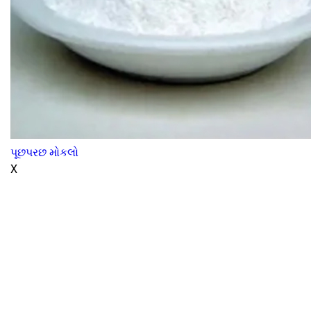
પૂછપરછ મોકલો
X