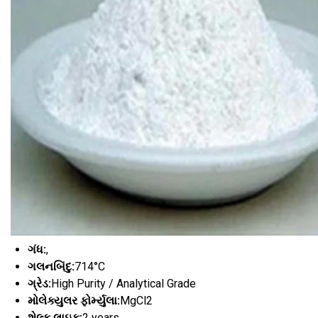
ગંધ:
,
ગલનબિંદુ:
714°C
ગ્રેડ:
High Purity / Analytical Grade
મોલેક્યુલર ફોર્મ્યુલા:
MgCl2
શેલ્ફ લાઇફ:
2 years