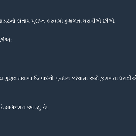
ટનો સંતોષ પ્રાપ્ત કરવામાં કુશળતા ધરાવીએ છીએ.
 છીએ:
 ગુણવત્તાવાળા ઉત્પાદનો પ્રદાન કરવામાં અમે કુશળતા ધરાવી
ાર્ગદર્શન આપ્યું છે.