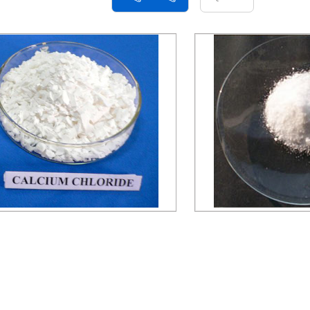
કેલ્શિયમ ક્લોરાઇડ
પોટેશિયમ ક્લોર
પૂછપરછ મોકલો
પૂછપરછ મ