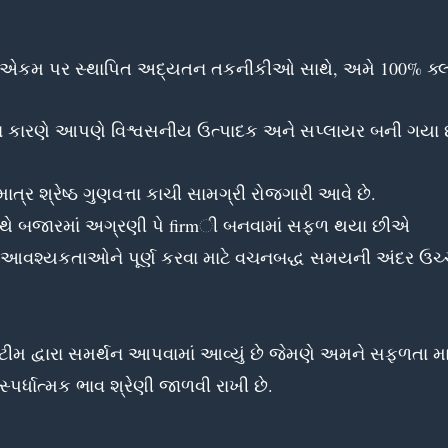
 એકમ પર સ્થાપિત અદ્યતન તકનીકીઓ સાથે, અમે 100% ક્લાયં
ના કારણે આપણે વિશ્વસનીય ઉત્પાદક અને સપ્લાયર બની ગયા
્ર શ્રેષ્ઠ ગુણવત્તા કાચી સામગ્રી રોજગારી આવે છે.
થે બજારમાં અગ્રણી પે firmી બનવામાં સફળ થયા છીએ
િધ આવશ્યકતાઓને પૂર્ણ કરવા માટે વચનબદ્ધ સમયની અંદર ઉચ્ચ
દ્વારા સમર્થન આપવામાં આવ્યું છે જેમણે અમને સફળતા માટે મ
પર્ધાત્મક ભાવ શ્રેણી જાળવી રાખી છે.