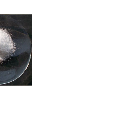
ાઇડ કેસીએલ
ોકલો