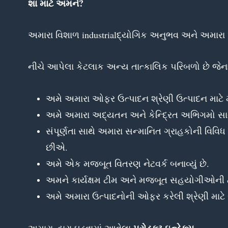
શા માટે અમને?
અમારા વિશાળ industrialદ્યોગિક અનુભવ અને અમારા
નીચે આપેલા કેટલાક અન્ય તાત્કાલિક પરિબળો છે જે
અમે અમારા ઓફર ઉત્પાદન શ્રેણી ઉત્પાદન માટે માત
અમે અમારા અદ્યતન અને કેન્દ્રિત અભિગમો સા
સંપૂર્ણતા સાથે અમારા સન્માનિત ગ્રાહકોની વિવ
છીએ.
અમે એક મજબૂત વિતરણ નેટવર્ક બનાવ્યું છે.
અમને કાર્યક્ષમ ટીમ અને મજબૂત સહયોગીઓની ટીમ 
અમે અમારા ઉત્પાદનોની ઓફર કરેલી શ્રેણી માટે સ્
પ્રોડક્ટ ઇન્ડેક્સ
અમારા દ્વારા ઘડવામાં આવેલા