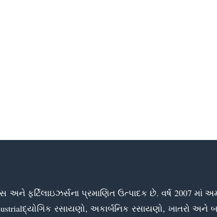
અને ફર્ટિલાઇઝર્સના પ્રમાણિત ઉત્પાદક છે. વર્ષ 2007 માં અ
ustrialદ્યોગિક રસાયણો, અકાર્બનિક રસાયણો, ખાતરો અને બ