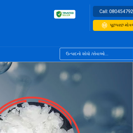
Call:
08045479
પૂછપરછ મોક