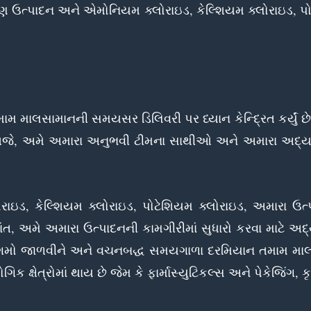
પણ ઉત્પાદન અને એમોનિયમ ક્લોરાઇડ, કેલ્શિયમ ક્લોરાઇડ, પોટ
ામ માલસામાનની સમયસર ડિલિવરી પર ધ્યાન કેન્દ્રિત કર્યું છે
આજે, અમે અમારા અનુભવી ટીમના સાથીઓ અને અમારા અદ્યતન 
ડ, કેલ્શિયમ ક્લોરાઇડ, પોટેશિયમ ક્લોરાઇડ, અમારા ઉત્પ
ુપરાંત, અમે અમારા ઉત્પાદનની કામગીરીમાં સુધારો કરવા મ
ભિગમો જાળવીને અને વચનબદ્ધ સમયગાળા દરમિયાન તમામ માલ પ
ક્ષેત્રોમાં થાય છે જેમ કે ફાર્માસ્યુટિકલ્સ અને પેકેજિંગ, કૃષ