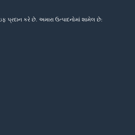
પ્રદાન કરે છે. અમારા ઉત્પાદનોમાં શામેલ છે: