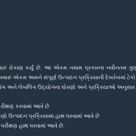
ે સારું રોકાણ કર્યું છે. આ એકમ તમામ પ્રકારના નવીનતમ 
 અમારું એકમ અમને સંપૂર્ણ ઉત્પાદન પ્રક્રિયાની દેખરેખમાં ટે
ેજિંગ અને લેબલિંગ ઉદ્યોગના ધોરણો અને પ્રક્રિયાઓ અનુસા
રીક્ષણ કરવામાં આવે છે
ષણો ઉત્પાદન પ્રક્રિયામાં હાથ ધરવામાં આવે છે
 પરીક્ષણ હાથ ધરવામાં આવે છે.