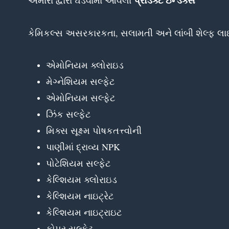
કેમિકલ્સ અસરકારકતા, સલામતી અને લાંબી શેલ્ફ લાઇફ 
એમોનિયમ ક્લોરાઇડ
મેગ્નેશિયમ સલ્ફેટ
એમોનિયમ સલ્ફેટ
ઝિંક સલ્ફેટ
મિક્સ સૂક્ષ્મ પોષકતત્ત્વોની
પાણીમાં દ્રાવ્ય NPK
પોટેશિયમ સલ્ફેટ
કેલ્શિયમ ક્લોરાઇડ
કેલ્શિયમ નાઇટ્રેટ
કેલ્શિયમ નાઇટ્રાઇટ
કોપર સલ્ફેટ