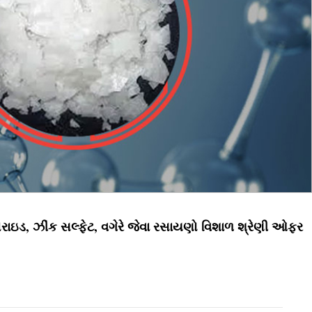
ાઇડ, ઝીંક સલ્ફેટ, વગેરે જેવા રસાયણો વિશાળ શ્રેણી ઓફર