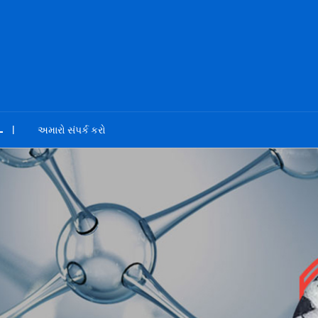
અમારો સંપર્ક કરો