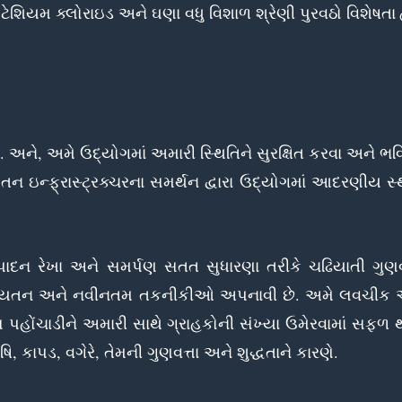
ેશિયમ ક્લોરાઇડ અને ઘણા વધુ વિશાળ શ્રેણી પુરવઠો વિશેષતા
. અને, અમે ઉદ્યોગમાં અમારી સ્થિતિને સુરક્ષિત કરવા અને ભવ
ઇન્ફ્રાસ્ટ્રક્ચરના સમર્થન દ્વારા ઉદ્યોગમાં આદરણીય સ્
ાદન રેખા અને સમર્પણ સતત સુધારણા તરીકે ચઢિયાતી ગુણવત
ાટે અદ્યતન અને નવીનતમ તકનીકીઓ અપનાવી છે. અમે લવચીક 
હોંચાડીને અમારી સાથે ગ્રાહકોની સંખ્યા ઉમેરવામાં સફળ 
િ, કાપડ, વગેરે, તેમની ગુણવત્તા અને શુદ્ધતાને કારણે.