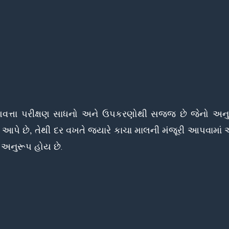
ગુણવત્તા પરીક્ષણ સાધનો અને ઉપકરણોથી સજ્જ છે જેનો અન
કો આપે છે, તેથી દર વખતે જ્યારે કાચા માલની મંજૂરી આપવામાં
ર અનુરૂપ હોય છે
.