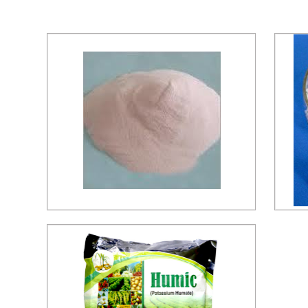
મેંગેનીઝ સલ્ફેટ
પૂછપરછ મોકલો