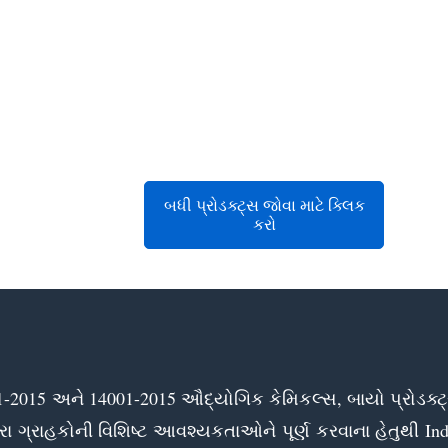
બધી પ્રોડક્ટ્સ જોવા માટે ક્લિક
કરો
2015 અને 14001-2015 ઔદ્યોગિક કેમિકલ્સ, બાયો પ્રોડક્ટ્સ 
રાહકોની વિશિષ્ટ આવશ્યકતાઓને પૂર્ણ કરવાના હેતુથી Ind