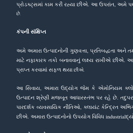
પ્રોડક્ટ્સમાં કામ કરી રહ્યા છીએ. આ ઉપરાંત, અમે 
છે.
કંપની સંક્ષિપ્ત
અમે અમારા ઉત્પાદનોની ગુણવત્તા, પ્રતિબદ્ધતા અને તમ
માટે નફાકારક તકો બનાવવાનું લક્ષ્ય રાખીએ છીએ. 
પ્રાપ્ત કરવામાં સફળ થયા
છીએ.
આ સિવાય, અમારા ઉદ્યોગ જેમ કે એમોનિયમ ક્લોરાઇ
ઉત્પાદન શ્રેણી મજબૂત આધારસ્તંભ પર રહે છે. તદ
પારદર્શક વ્યવસાયિક નીતિઓ, ક્લાયંટ કેન્દ્રિત અ
છીએ. અમારા ઉત્પાદનોનો ઉપયોગ વિવિધ industrialદ્યોગિક 