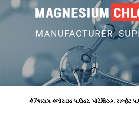
કેલ્શિયમ ક્લોરાઇડ પાઉડર, પોટેશિયમ સલ્ફેટ પ