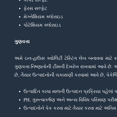
ફેરસ સલ્ફેટ
મેગ્નેશિયમ ક્લોરાઇડ
પોટેશિયમ ક્લોરાઇડ
ગુણવત્તા
અમે ઇન-હાઉસ ક્વોલિટી ટેસ્ટિંગ લેબ બનાવવા માટ
ગુણવત્તા નિષ્ણાતોની ટીમની દેખરેખ રાખવામાં આવે છે.
છે, તૈયાર ઉત્પાદનોની ચકાસણી કરવામાં આવે છે, પેક
ઉત્પાદિત કાચા માલની ઉત્પાદન પ્રક્રિયા પહેલાં પ
PH, ગુરુત્વાકર્ષણ અને અન્ય વિવિધ પરિમાણ પરીક્
ઉત્પાદનોને પેક કરવા માટે તૈયાર કરવા માટે અંતિમ