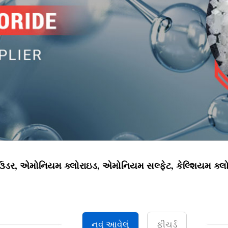
ાઉડર, એમોનિયમ ક્લોરાઇડ, એમોનિયમ સલ્ફેટ, કેલ્શિયમ ક્લોર
નવું આવેલું
ફીચર્ડ