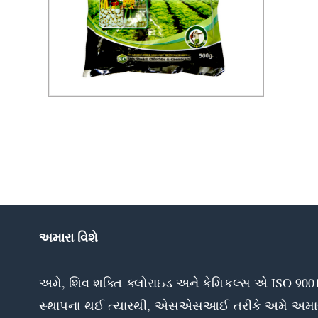
હ્યુમિક ખાતર
પૂછપરછ મોકલો
અમારા વિશે
અમે, શિવ શક્તિ ક્લોરાઇડ અને કેમિકલ્સ એ ISO 9001-
સ્થાપના થઈ ત્યારથી, એસએસઆઈ તરીકે અમે અમારા ગ્