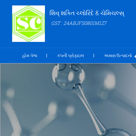
શિવ્ શક્તિ ચ્લોરિદે & ચેમિચલ્સ્
GST : 24ABJFS0801M1Z7
હોમ પેજ
કંપની પ્રોફાઇલ
અમારા ઉત્પાદનો